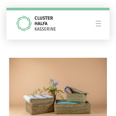
Cluster Halfa Kasserine
Resilience through creativity